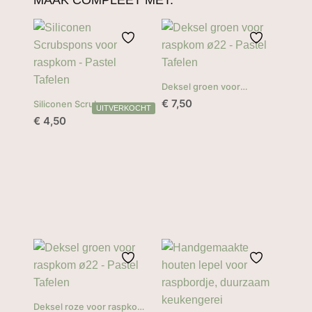
MAAK COMPLEET MET:
Deksel groen voor
raspkom ø19
€
7,50
Siliconen Scrubspons voor
raspkom
€
4,50
Deksel roze voor raspkom