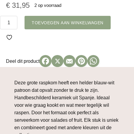
€
31,95
2 op voorraad
Raspkom
TOEVOEGEN AAN WINKELWAGEN
blauw
wit
groot
ø19
aantal
Deel dit product
Deze grote raspkom heeft een helder blauw-wit
patroon dat opvalt zonder te druk te zijn.
Handbeschilderd keramiek uit Spanje. Ideaal
voor wie graag kookt en wat meer tegelijk wil
raspen. Door het formaat ook perfect als
serveerkom voor salades of fruit. Elk stuk is uniek
en combineert goed met andere kleuren uit de