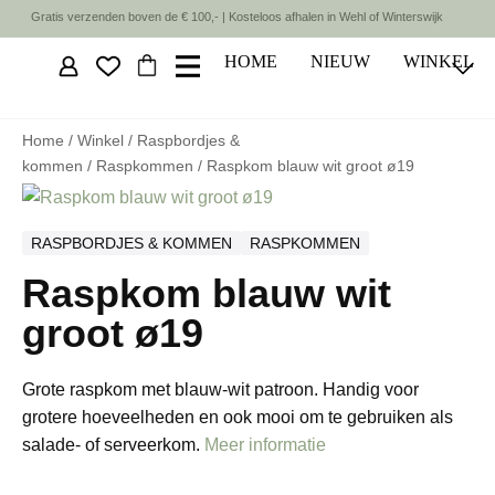
Gratis verzenden boven de € 100,- | Kosteloos afhalen in Wehl of Winterswijk
HOME
NIEUW
WINKEL
Home
/
Winkel
/
Raspbordjes &
kommen
/
Raspkommen
/ Raspkom blauw wit groot ø19
RASPBORDJES & KOMMEN
RASPKOMMEN
Raspkom blauw wit
groot ø19
Grote raspkom met blauw-wit patroon. Handig voor
grotere hoeveelheden en ook mooi om te gebruiken als
salade- of serveerkom.
Meer informatie