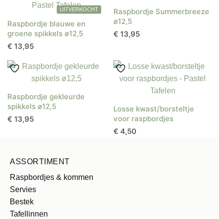
Raspbordje Summerbreeze
ø12,5
Raspbordje blauwe en
groene spikkels ø12,5
€
13,95
€
13,95
Raspbordje gekleurde
spikkels ø12,5
Losse kwast/borsteltje
voor raspbordjes
€
13,95
€
4,50
ASSORTIMENT
Raspbordjes & kommen
Servies
Bestek
Tafellinnen