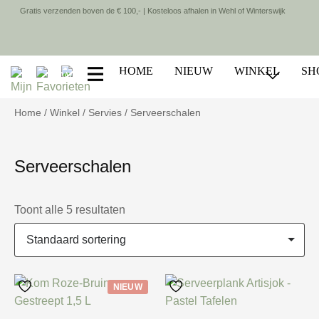
Gratis verzenden boven de € 100,- | Kosteloos afhalen in Wehl of Winterswijk
HOME
NIEUW
WINKEL
SH
Home
/
Winkel
/
Servies
/ Serveerschalen
Serveerschalen
Toont alle 5 resultaten
NIEUW