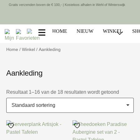
Gratis verzenden boven de € 100,- | Kosteloos afhalen in Wehl of Winterswijk
HOME
NIEUW
WINKEL
SH
Home
/
Winkel
/ Aankleding
Aankleding
Resultaat 1–16 van de 18 resultaten wordt getoond