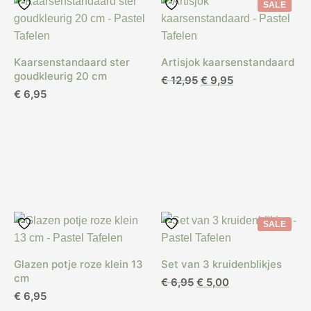
SALE
Kaarsenstandaard ster
Artisjok kaarsenstandaard
goudkleurig 20 cm
Oorspronkelijke
Huidige
€
12,95
€
9,95
€
6,95
prijs
prijs
was:
is:
€ 12,95.
€ 9,95.
SALE
Glazen potje roze klein 13
Set van 3 kruidenblikjes
cm
Oorspronkelijke
Huidige
€
6,95
€
5,00
€
6,95
prijs
prijs