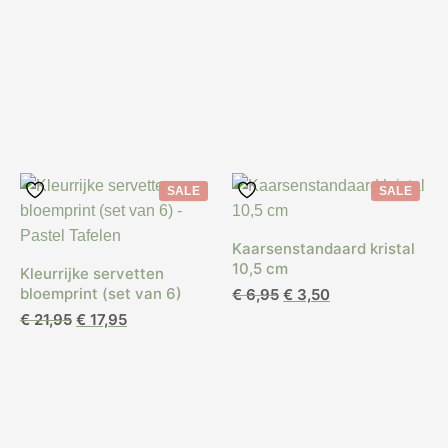
was:
is:
€ 6,95.
€ 5,00.
SALE
SALE
Kaarsenstandaard kristal
10,5 cm
Kleurrijke servetten
bloemprint (set van 6)
Oorspronkelijke
Huidige
€
6,95
€
3,50
prijs
prijs
Oorspronkelijke
Huidige
€
21,95
€
17,95
was:
is:
prijs
prijs
€ 6,95.
€ 3,50.
was:
is:
€ 21,95.
€ 17,95.