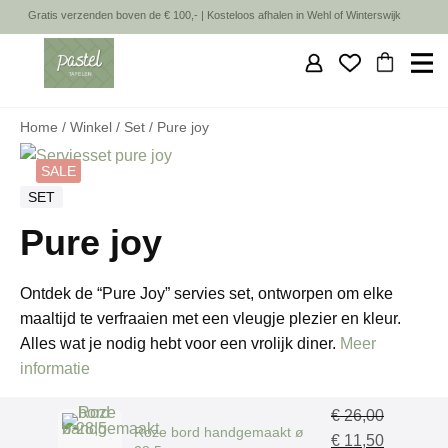
Gratis verzenden boven de € 100,- | Kosteloos afhalen in Wehl of Winterswijk
HOME
Home
/
Winkel
/
Set
/ Pure joy
NIEUW
SALE
WINKEL
SET
SHOP DE SET
Pure joy
SALE
Ontdek de “Pure Joy” servies set, ontworpen om elke
maaltijd te verfraaien met een vleugje plezier en kleur.
INSPIRATIE
Alles wat je nodig hebt voor een vrolijk diner.
Meer
informatie
OVER MIJ
€
26,00
CONTACT
Roze bord handgemaakt ø
Oorspronkelijke
Huidige
€
11,50