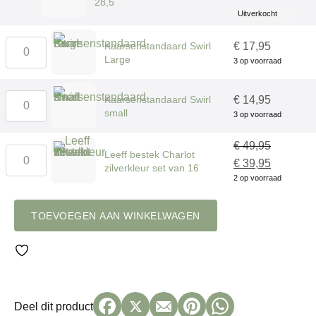
28,5
prijs
prijs
Uitverkocht
was:
is:
Kaarsenstandaard
Kaarsenstandaard Swirl
€
17,95
€ 26,00.
€ 11,50.
Large
Swirl
3 op voorraad
Large
aantal
Kaarsenstandaard
Kaarsenstandaard Swirl
€
14,95
small
Swirl
3 op voorraad
small
€
49,95
aantal
Leeff
Leeff bestek Charlot
Oorspronkelijke
Huidige
€
39,95
zilverkleur set van 16
bestek
2 op voorraad
prijs
prijs
Charlot
was:
is:
zilverkleur
€ 49,95.
€ 39,95.
TOEVOEGEN AAN WINKELWAGEN
set
van
16
aantal
Deel dit product