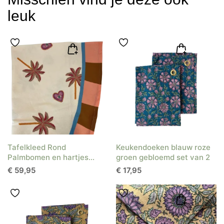
leuk
Tafelkleed Rond
Keukendoeken blauw roze
Palmbomen en hartjes
groen gebloemd set van 2
Ø175 cm
€
59,95
€
17,95