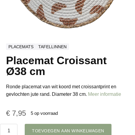
PLACEMATS
TAFELLINNEN
Placemat Croissant
Ø38 cm
Ronde placemat van wit koord met croissantprint en
gevlochten jute rand. Diameter 38 cm.
Meer informatie
€
7,95
5 op voorraad
Placemat
TOEVOEGEN AAN WINKELWAGEN
Croissant