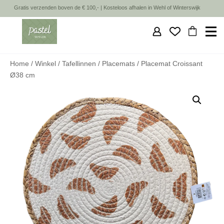
Gratis verzenden boven de € 100,- | Kosteloos afhalen in Wehl of Winterswijk
HOME
Home
/
Winkel
/
Tafellinnen
/
Placemats
/ Placemat Croissant
NIEUW
Ø38 cm
WINKEL
SHOP DE SET
SALE
INSPIRATIE
OVER MIJ
CONTACT