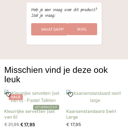
Heb je een vraag over dit product?
Stel je vraag:
MAIL
WHATSAPP
Misschien vind je deze ook
leuk
SALE
Kleurrijke servetten (set
Kaarsenstandaard Swirl
van 6)
Large
Oorspronkelijke
Huidige
€
21,95
€
17,95
€
17,95