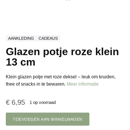
AANKLEDING
CADEAUS
Glazen potje roze klein
13 cm
Klein glazen potje met roze deksel – leuk om kruiden,
thee of snacks in te bewaren.
Meer informatie
€
6,95
1 op voorraad
Glazen
TOEVOEGEN AAN WINKELWAGEN
potje