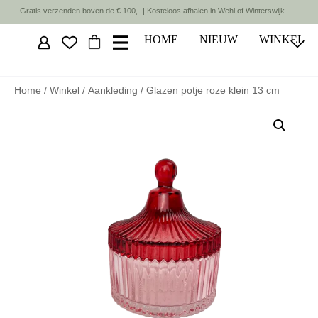
Gratis verzenden boven de € 100,- | Kosteloos afhalen in Wehl of Winterswijk
HOME
NIEUW
WINKEL
Home
/
Winkel
/
Aankleding
/ Glazen potje roze klein 13 cm