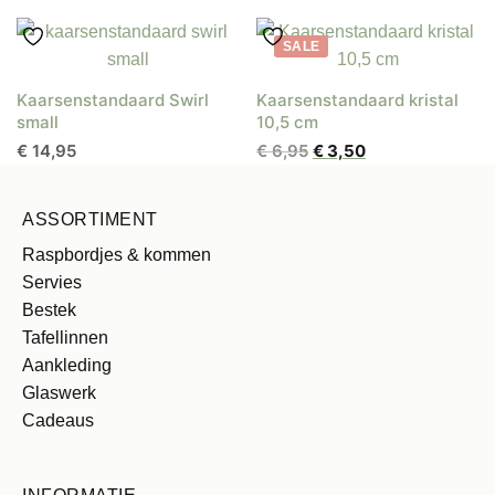
prijs
prijs
was:
is:
SALE
€ 21,95.
€ 17,95.
Kaarsenstandaard Swirl
Kaarsenstandaard kristal
small
10,5 cm
Oorspronkelijke
Huidige
€
14,95
€
6,95
€
3,50
prijs
prijs
was:
is:
ASSORTIMENT
€ 6,95.
€ 3,50.
Raspbordjes & kommen
Servies
Bestek
Tafellinnen
Aankleding
Glaswerk
Cadeaus