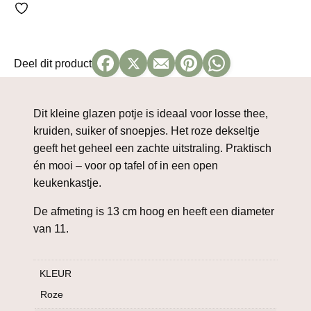
roze
klein
13
cm
Deel dit product
aantal
Dit kleine glazen potje is ideaal voor losse thee,
kruiden, suiker of snoepjes. Het roze dekseltje
geeft het geheel een zachte uitstraling. Praktisch
én mooi – voor op tafel of in een open
keukenkastje.
De afmeting is 13 cm hoog en heeft een diameter
van 11.
KLEUR
Roze