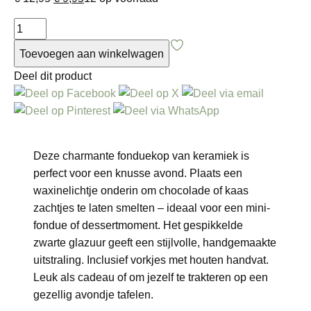
prijs
prijs
Fonduekop
was:
is:
zwart
€ 12,95.
€ 9,95.
Toevoegen aan winkelwagen
gespikkeld
Deel dit product
aantal
Deze charmante fonduekop van keramiek is
perfect voor een knusse avond. Plaats een
waxinelichtje onderin om chocolade of kaas
zachtjes te laten smelten – ideaal voor een mini-
fondue of dessertmoment. Het gespikkelde
zwarte glazuur geeft een stijlvolle, handgemaakte
uitstraling. Inclusief vorkjes met houten handvat.
Leuk als cadeau of om jezelf te trakteren op een
gezellig avondje tafelen.