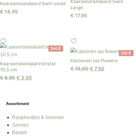
Kaarsenstandaard Swirl
Kaarsenstandaard Swirl small
Large
€
14,95
€
17,95
SALE
SALE
Katoenen tas flowers
Kaarsenstandaard kristal
Oorspronkelijke
Huidige
€
15,00
€
7,50
10,5 cm
prijs
prijs
Oorspronkelijke
Huidige
€
6,95
€
3,50
was:
is:
prijs
prijs
€ 15,00.
€ 7,50.
was:
is:
€ 6,95.
€ 3,50.
Assortiment
Raspbordjes & kommen
Servies
Bestek