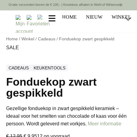
Gratis verzenden boven de € 100,- | Kosteloos afhalen in Wehl of Winterswijk
HOME
NIEUW
WINKEL
Home
/
Winkel
/
Cadeaus
/ Fonduekop zwart gespikkeld
SALE
CADEAUS
KEUKENTOOLS
Fonduekop zwart
gespikkeld
Gezellige fonduekop in zwart gespikkeld keramiek –
ideaal voor het smelten van chocolade of kaas voor één
persoon. Wordt geleverd met vorkjes.
Meer informatie
Oorspronkelijke
Huidige
€
12,95
€
9,95
12 op voorraad