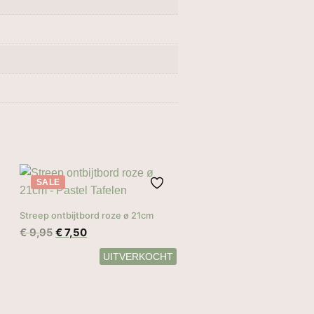
SALE
Streep ontbijtbord roze ø 21cm
Oorspronkelijke
Huidige
€
9,95
€
7,50
prijs
prijs
was:
is:
€ 9,95.
€ 7,50.