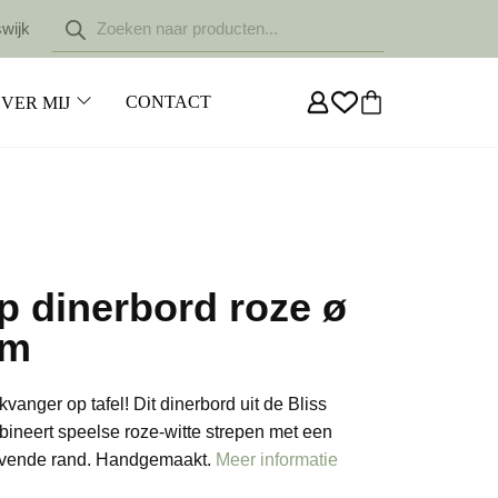
Producten
swijk
zoeken
CONTACT
VER MIJ
p dinerbord roze ø
cm
kvanger op tafel! Dit dinerbord uit de Bliss
bineert speelse roze-witte strepen met een
lvende rand. Handgemaakt.
Meer informatie