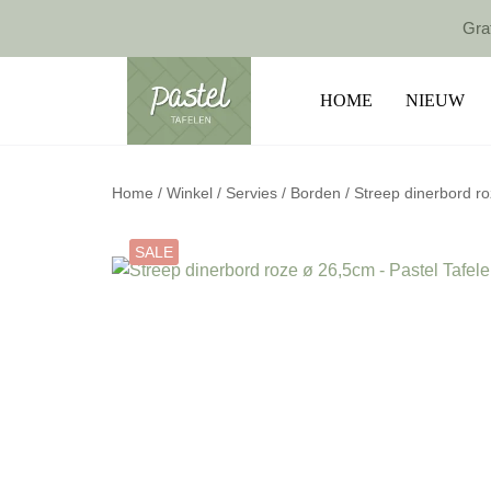
Grat
HOME
NIEUW
Home
/
Winkel
/
Servies
/
Borden
/ Streep dinerbord r
SALE