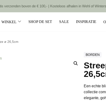
is verzenden boven de € 100,- | Kosteloos afhalen in Wehl of Winter
SHOP DE SET
SALE
INSPIRATIE
WINKEL
O
oze ø 26,5cm
BORDEN
Stree
26,5
Een echte bli
collectie com
elegante, go