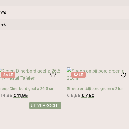
 Wit
iek
SALE
SALE
treep Dinerbord geel ø 26,5 cm
Streep ontbijtbord groen ø 21cm
Oorspronkelijke
Huidige
Oorspronkelijke
Huidige
14,95
€
11,95
€
9,95
€
7,50
prijs
prijs
prijs
prijs
was:
is:
was:
is:
€ 14,95.
€ 11,95.
€ 9,95.
€ 7,50.