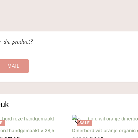
r dit product?
MAIL
euk
LE
SALE
ord handgemaakt ø 28,5
Dinerbord wit oranje organic 