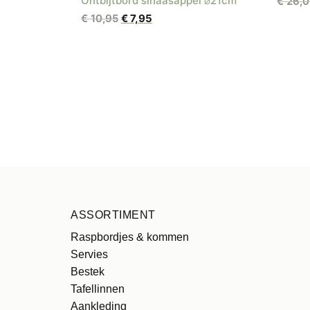
Ontbijtbord sinaasappel ⌀21cm
€
26,0
Oorspronkelijke
Huidige
€
10,95
€
7,95
prijs
prijs
was:
is:
€ 10,95.
€ 7,95.
ASSORTIMENT
Raspbordjes & kommen
Servies
Bestek
Tafellinnen
Aankleding