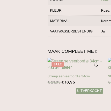
KLEUR
Roze,
MATERIAAL
Keram
VAATWASSERBESTENDIG
Ja
MAAK COMPLEET MET:
SALE
Streep serveerbord ø 34cm
S
Oorspronkelijke
Huidige
€
21,95
€
16,95
€
prijs
prijs
was:
is:
€ 21,95.
€ 16,95.