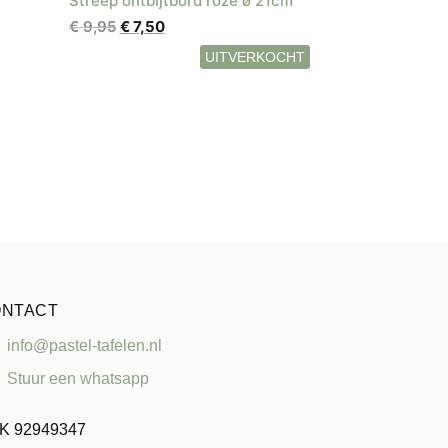
Streep ontbijtbord roze ø 21cm
Oorspronkelijke
Huidige
€
9,95
€
7,50
prijs
prijs
was:
is:
€ 9,95.
€ 7,50.
NTACT
info@pastel-tafelen.nl
Stuur een whatsapp
K 92949347