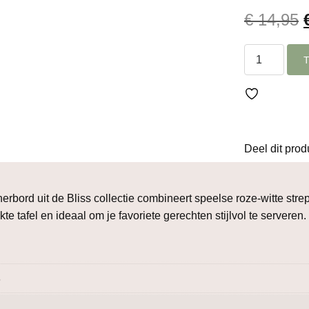
€
14,95
p
Streep
dinerbord
roze
ø
26,5cm
aantal
Deel dit prod
inerbord uit de Bliss collectie combineert speelse roze-witte st
kte tafel en ideaal om je favoriete gerechten stijlvol te servere
5