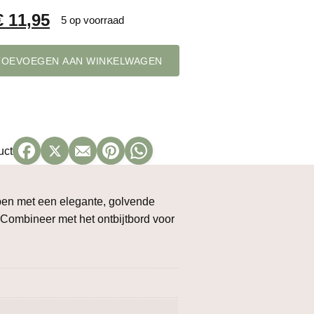
Oorspronkelijke
Huidige
€
11,95
5 op voorraad
rijs
prijs
TOEVOEGEN AAN WINKELWAGEN
was:
is:
€ 14,95.
€ 11,95.
uct
repen met een elegante, golvende
n. Combineer met het ontbijtbord voor